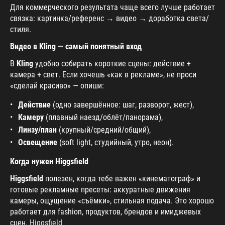
Для коммерческого результата чаще всего лучше работает
связка: картинка/референс → видео → доработка света/
стиля.
Видео в Kling — самый понятный вход
В
Kling
удобно собирать короткие сцены: действие +
камера + свет. Если хочешь «как в рекламе», не проси
«сделай красиво» — опиши:
Действие
(одно завершённое: шаг, разворот, жест),
Камеру
(плавный наезд/облёт/панорама),
Линзу/план
(крупный/средний/общий),
Освещение
(soft light, студийный, утро, неон).
Когда нужен Higgsfield
Higgsfield
полезен, когда тебе важен «кинематограф» и
готовые рекламные пресеты: аккуратные движения
камеры, ощущение «съёмки», стильная подача. Это хорошо
работает для fashion, продуктов, брендов и имиджевых
сцен.
Higgsfield